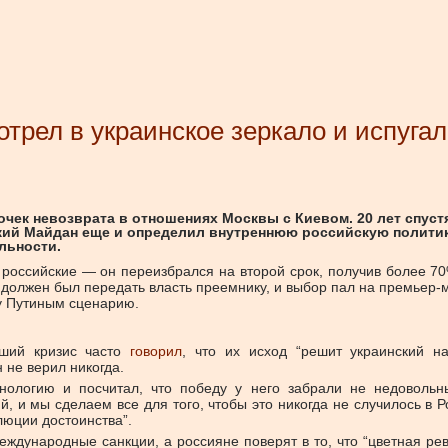
отрел в украинское зеркало и испуг
очек невозврата в отношениях Москвы с Киевом. 20 лет спуст
ский Майдан еще и определил внутреннюю российскую политик
льности.
 российские — он переизбрался на второй срок, получив более 7
т должен был передать власть преемнику, и выбор пал на премье
у Путиным сценарию.
вший кризис часто
говорил
, что их исход “решит украинский на
 не верил никогда.
нологию и посчитал, что победу у него забрали не недовольн
 и мы сделаем все для того, чтобы это никогда не случилось в Ро
люции достоинства”.
еждународные санкции, а россияне поверят в то, что “цветная ре