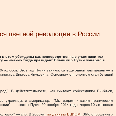
ался цветной революции в России
я в этом убеждены как непосредственные участники тех
у — именно тогда президент Владимир Путин поверил в
0% голосов. Весь год Путин занимался еще одной кампанией — в
р-министра Виктора Януковича. Основным оппонентом стал бывший
род”. В действительности, как считают собеседники Би-би-си,
ые украинцы, а американцы. “Мы видим, к каким трагическим
ссии”, — скажет Путин 20 ноября 2014 года, через 10 лет после
волюция” — зло. В 2005-м,
по данным ВЦИОМ
, 36% опрошенных