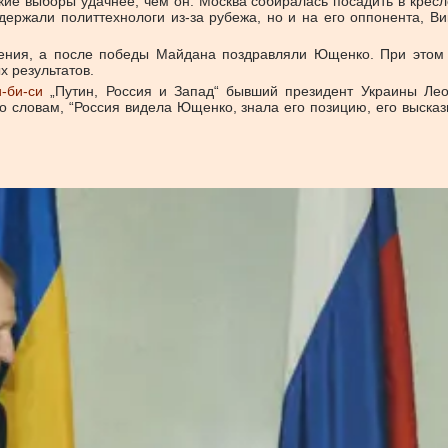
ские выборы удачнее, чем он. Москва собиралась посадить в крес
ержали политтехнологи из-за рубежа, но и на его оппонента, Ви
шения, а после победы Майдана поздравляли Ющенко. При этом 
 результатов.
-би-си
„Путин, Россия и Запад“ бывший президент Украины Лео
го словам, “Россия видела Ющенко, знала его позицию, его выск