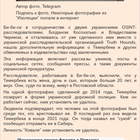
Автор фото,
Telegram
Подпись к фото,
Некоторые фотографии из
“Изоляции” попали в интернет
Би-би-си в сотрудничестве с двумя украинскими OSINT-
расследователями, Богданом Косохатько и Владиславом
Чириком, и отталкиваясь от уже сделанного ими вместе с
украинской расследовательской организацией Truth Hounds,
нашла дополнительную информацию о Темербеке и других
обвиняемых в издевательствах над заключенными.
Эта информация включает рассказы узников, посты в
социальных сетях, сообщения прессы, а также документы
украинской прокуратуры.
Расследователи, работавшие в Би-би-си, выяснили, что у
Темербека есть жена, дочь и сын, которым больше 20 лет, и
внук. Они, судя по всему, живут в Ростовской области.
На одной фотографии, сделанной до 2014 года, Темербек
позирует в форме украинской дорожной полиции. Кем он
работает сейчас, нам установить не удалось.
Людмила подтверждает, что человек на этой фотографии был
среди тех, кто арестовывал ее. В последний раз она видела
Темербека в конце 2021 года. Он тогда назвал ее “сукой” и
пообещал отправить ее в Сибирь.
Личность “Коваля” нам установить не удалось.