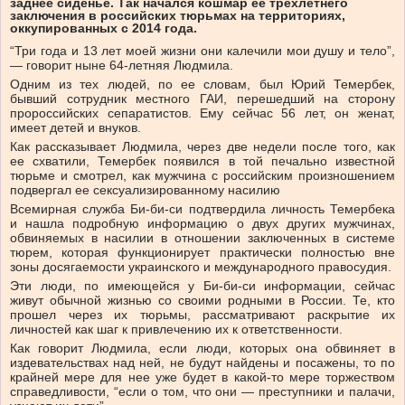
заднее сиденье. Так начался кошмар ее трехлетнего
заключения в российских тюрьмах на территориях,
оккупированных с 2014 года.
“Три года и 13 лет моей жизни они калечили мои душу и тело”,
— говорит ныне 64-летняя Людмила.
Одним из тех людей, по ее словам, был Юрий Темербек,
бывший сотрудник местного ГАИ, перешедший на сторону
пророссийских сепаратистов. Ему сейчас 56 лет, он женат,
имеет детей и внуков.
Как рассказывает Людмила, через две недели после того, как
ее схватили, Темербек появился в той печально известной
тюрьме и смотрел, как мужчина с российским произношением
подвергал ее сексуализированному насилию
Всемирная служба Би-би-си подтвердила личность Темербека
и нашла подробную информацию о двух других мужчинах,
обвиняемых в насилии в отношении заключенных в системе
тюрем, которая функционирует практически полностью вне
зоны досягаемости украинского и международного правосудия.
Эти люди, по имеющейся у Би-би-си информации, сейчас
живут обычной жизнью со своими родными в России. Те, кто
прошел через их тюрьмы, рассматривают раскрытие их
личностей как шаг к привлечению их к ответственности.
Как говорит Людмила, если люди, которых она обвиняет в
издевательствах над ней, не будут найдены и посажены, то по
крайней мере для нее уже будет в какой-то мере торжеством
справедливости, “если о том, что они — преступники и палачи,