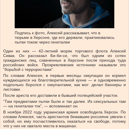
Подпись к фото,
Алексей рассказывает, что в
тюрьме в Херсоне, где его держали, практиковались
пытки током через гениталии
Один из них — 42-летний моряк торгового флота Алексей
Сивак. Он рассказал Би-би-си, что был одним из сотен
гражданских лиц, схваченных в Херсоне после прихода туда
российских войск. Прокремлевские источники называли это
“борьбой с террористами”.
По словам Алексея, в первые месяцы оккупации он кормил
нуждающихся на благотворительной кухне — и одновременно
подпольно боролся с оккупантами, как мог: делал баннеры и
листовки.
После ареста его доставили в бывший полицейский участок.
“Там предметами пытки были и так далее. Из сексуальных там
— на гениталии ток”, — вспоминает он.
В ноябре 2022 году украинская армия освободила Херсон. По
словам Алексея, часть арестантов бежавшие россияне увезли с
собой, но ему посчастливилось оказаться на свободе, потому
что у них не хватало места в машинах.