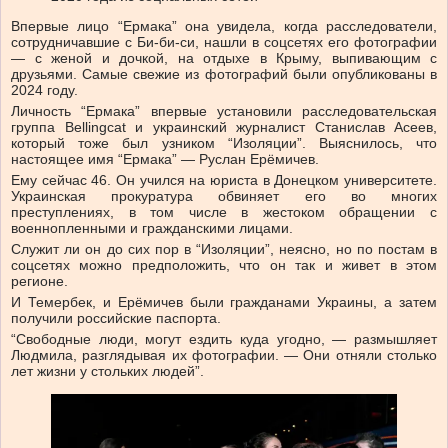
Впервые лицо “Ермака” она увидела, когда расследователи,
сотрудничавшие с Би-би-си, нашли в соцсетях его фотографии
— с женой и дочкой, на отдыхе в Крыму, выпивающим с
друзьями. Самые свежие из фотографий были опубликованы в
2024 году.
Личность “Ермака” впервые установили расследовательская
группа Bellingcat и украинский журналист Станислав Асеев,
который тоже был узником “Изоляции”. Выяснилось, что
настоящее имя “Ермака” — Руслан Ерёмичев.
Ему сейчас 46. Он учился на юриста в Донецком университете.
Украинская прокуратура обвиняет его во многих
преступлениях, в том числе в жестоком обращении с
военнопленными и гражданскими лицами.
Служит ли он до сих пор в “Изоляции”, неясно, но по постам в
соцсетях можно предположить, что он так и живет в этом
регионе.
И Темербек, и Ерёмичев были гражданами Украины, а затем
получили российские паспорта.
“Свободные люди, могут ездить куда угодно, — размышляет
Людмила, разглядывая их фотографии. — Они отняли столько
лет жизни у стольких людей”.