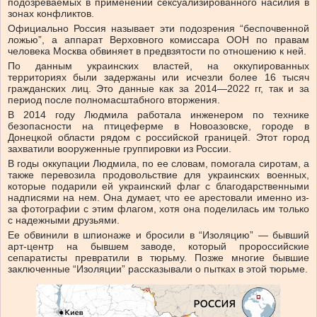
подозреваемых в применении сексуализированного насилия в
зонах конфликтов.
Официально Россия называет эти подозрения “беспочвенной
ложью”, а аппарат Верховного комиссара ООН по правам
человека Москва обвиняет в предвзятости по отношению к ней.
По данным украинских властей, на оккупированных
территориях были задержаны или исчезли более 16 тысяч
гражданских лиц. Это данные как за 2014—2022 гг, так и за
период после полномасштабного вторжения.
В 2014 году Людмила работала инженером по технике
безопасности на птицеферме в Новоазовске, городе в
Донецкой области рядом с российской границей. Этот город
захватили вооруженные группировки из России.
В годы оккупации Людмила, по ее словам, помогала сиротам, а
также перевозила продовольствие для украинских военных,
которые подарили ей украинский флаг с благодарственными
надписями на нем. Она думает, что ее арестовали именно из-
за фотографии с этим флагом, хотя она поделилась им только
с надежными друзьями.
Ее обвинили в шпионаже и бросили в “Изоляцию” — бывший
арт-центр на бывшем заводе, который пророссийские
сепаратисты превратили в тюрьму. Позже многие бывшие
заключенные “Изоляции” рассказывали о пытках в этой тюрьме.