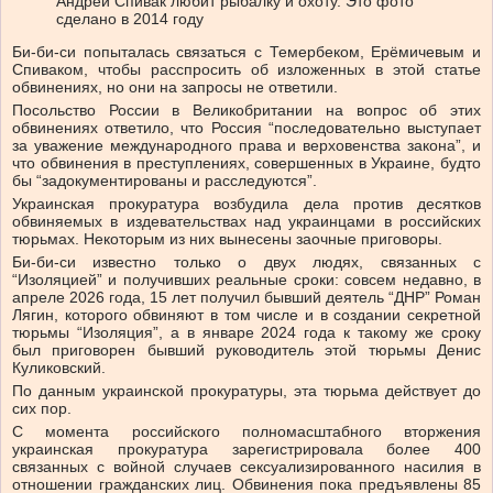
Андрей Спивак любит рыбалку и охоту. Это фото
сделано в 2014 году
Би-би-си попыталась связаться с Темербеком, Ерёмичевым и
Спиваком, чтобы расспросить об изложенных в этой статье
обвинениях, но они на запросы не ответили.
Посольство России в Великобритании на вопрос об этих
обвинениях ответило, что Россия “последовательно выступает
за уважение международного права и верховенства закона”, и
что обвинения в преступлениях, совершенных в Украине, будто
бы “задокументированы и расследуются”.
Украинская прокуратура возбудила дела против десятков
обвиняемых в издевательствах над украинцами в российских
тюрьмах. Некоторым из них вынесены заочные приговоры.
Би-би-си известно только о двух людях, связанных с
“Изоляцией” и получивших реальные сроки: совсем недавно, в
апреле 2026 года, 15 лет получил бывший деятель “ДНР” Роман
Лягин, которого обвиняют в том числе и в создании секретной
тюрьмы “Изоляция”, а в январе 2024 года к такому же сроку
был приговорен бывший руководитель этой тюрьмы Денис
Куликовский.
По данным украинской прокуратуры, эта тюрьма действует до
сих пор.
С момента российского полномасштабного вторжения
украинская прокуратура зарегистрировала более 400
связанных с войной случаев сексуализированного насилия в
отношении гражданских лиц. Обвинения пока предъявлены 85