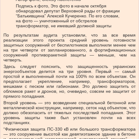
Подпись к фото,
Это фото в начале октября
обнародовал депутат Верховной рады от фракции
“Батькивщина” Алексей Кучеренко. По его словам,
на фото — уничтоженный от обстрелов
трансформатор, не имевший должной защиты
По результатам аудита установили, что за все время
реализации этого проекта средний уровень готовности
защитных сооружений от беспилотников выполнили менее чем
на три четверти от запланированного, а фортификационных
сооружений противоракетной защиты — меньше, чем на
четверть.
Здесь следует пояснить, что защищенность украинских
энергообъектов делится на три уровня. Первый — самый
простой и выполненный почти на 100% по всем объектам. Он
предполагает укрепление, например, трансформаторов,
мешками с песком или габионами. Это должно защитить от
обломков ракет и дронов, но, очевидно, совсем не защитит от
прямого попадания.
Второй уровень — это возведение специальной бетонной или
металлической конструкции, например, сеток над объектом, что
должно обезопасить от тяжелых последствий попадания. Этот
уровень защиты также был установлен почти на всех
подстанциях.
“Физическая защита ПС-330 кВ или большого трансформатора
— это сооружение высотой как девятиэтажное здание в бетоне