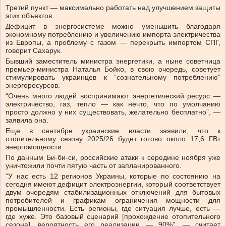
Третий пункт — максимально работать над улучшением защиты
этих объектов.
Дефицит в энергосистеме можно уменьшить благодаря
экономному потреблению и увеличению импорта электричества
из Европы, а проблему с газом — перекрыть импортом СПГ,
говорит Сахарук.
Бывший заместитель министра энергетики, а ныне советница
премьер-министра Наталья Бойко, в свою очередь, советует
стимулировать украинцев к “сознательному потреблению”
энергоресурсов.
“Очень много людей воспринимают энергетический ресурс —
электричество, газ, тепло — как нечто, что по умолчанию
просто должно у них существовать, желательно бесплатно”, —
заявила она.
Еще в сентябре украинские власти заявили, что к
отопительному сезону 2025/26 будет готово около 17,6 ГВт
энергомощности.
По данным Би-би-си, российские атаки к середине ноября уже
уничтожили почти пятую часть от запланированного.
“У нас есть 12 регионов Украины, которые по состоянию на
сегодня имеют дефицит электроэнергии, который соответствует
двум очередям стабилизационных отключений для бытовых
потребителей и графикам ограничения мощности для
промышленности. Есть регионы, где ситуация лучше, есть —
где хуже. Это базовый сценарий [прохождение отопительного
сезона], вероятность его реализации — 90%”, — считает