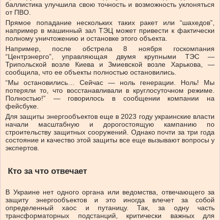
баллистика улучшила свою точность и возможность уклоняться
от ПВО.
Прямое попадание нескольких таких ракет или “шахедов”,
например в машинный зал ТЭЦ может привести к фактически
полному уничтожению и остановке этого объекта.
Например, после обстрела 8 ноября госкомпания
“Центрэнерго”, управляющая двумя крупными ТЭС —
Трипольской возле Киева и Змиевской возле Харькова, —
сообщила, что ее объекты полностью остановились.
“Мы остановились… Сейчас — ноль генерации. Ноль! Мы
потеряли то, что восстанавливали в круглосуточном режиме.
Полностью!” — говорилось в сообщении компании на
фейсбуке.
Для защиты энергообъектов еще в 2023 году украинские власти
начали масштабную и дорогостоящую кампанию по
строительству защитных сооружений. Однако почти за три года
состояние и качество этой защиты все еще вызывают вопросы у
экспертов.
Кто за что отвечает
В Украине нет одного органа или ведомства, отвечающего за
защиту энергообъектов и это иногда влечет за собой
определенный хаос и путаницу. Так, за одну часть
трансформаторных подстанций, критически важных для