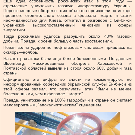
Еще одна особенность российских атак в этом году —
стремление уничтожить газовую инфраструктуру Украины.
Первые мощные обстрелы этих объектов произошли на исходе
прошлого отопительного сезона в феврале—марте и стали
неожиданностью для Киева, отметил в разговоре с Би-би-си
украинский высокопоставленный чиновник из сферы
энергетики.
Тогда россиянам удалось разрушить около 40% газовой
добычи. Правда, к осени большую часть восстановили.
Новая волна ударов по нефтегазовым системам пришлась на
октябрь—ноябрь.
На этот раз атаки были еще более болезненными. По данным
Bloomberg, массированные обстрелы Харьковской и
Полтавской областей вывели из строя около 60% добычи газа
страны.
Официально эти цифры во власти не комментируют, но
информированный собеседник Украинской службы Би-би-си из
этой сферы заявил, что результаты атак “были не менее
болезненными, чем в феврале—марте”.
Правда, уничтожение на 100% газодобычи в стране он считает
маловероятным, “апокалиптическим” сценарием.