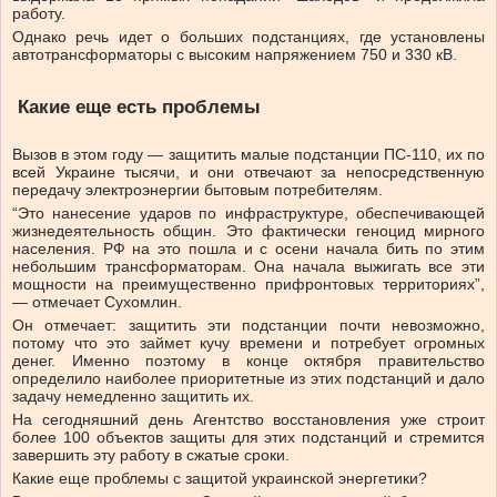
работу.
Однако речь идет о больших подстанциях, где установлены
автотрансформаторы с высоким напряжением 750 и 330 кВ.
Какие еще есть проблемы
Вызов в этом году — защитить малые подстанции ПС-110, их по
всей Украине тысячи, и они отвечают за непосредственную
передачу электроэнергии бытовым потребителям.
“Это нанесение ударов по инфраструктуре, обеспечивающей
жизнедеятельность общин. Это фактически геноцид мирного
населения. РФ на это пошла и с осени начала бить по этим
небольшим трансформаторам. Она начала выжигать все эти
мощности на преимущественно прифронтовых территориях”,
— отмечает Сухомлин.
Он отмечает: защитить эти подстанции почти невозможно,
потому что это займет кучу времени и потребует огромных
денег. Именно поэтому в конце октября правительство
определило наиболее приоритетные из этих подстанций и дало
задачу немедленно защитить их.
На сегодняшний день Агентство восстановления уже строит
более 100 объектов защиты для этих подстанций и стремится
завершить эту работу в сжатые сроки.
Какие еще проблемы с защитой украинской энергетики?