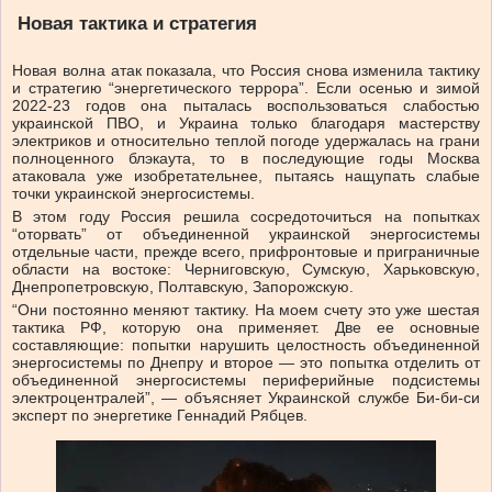
Новая тактика и стратегия
Новая волна атак показала, что Россия снова изменила тактику
и стратегию “энергетического террора”. Если осенью и зимой
2022-23 годов она пыталась воспользоваться слабостью
украинской ПВО, и Украина только благодаря мастерству
электриков и относительно теплой погоде удержалась на грани
полноценного блэкаута, то в последующие годы Москва
атаковала уже изобретательнее, пытаясь нащупать слабые
точки украинской энергосистемы.
В этом году Россия решила сосредоточиться на попытках
“оторвать” от объединенной украинской энергосистемы
отдельные части, прежде всего, прифронтовые и приграничные
области на востоке: Черниговскую, Сумскую, Харьковскую,
Днепропетровскую, Полтавскую, Запорожскую.
“Они постоянно меняют тактику. На моем счету это уже шестая
тактика РФ, которую она применяет. Две ее основные
составляющие: попытки нарушить целостность объединенной
энергосистемы по Днепру и второе — это попытка отделить от
объединенной энергосистемы периферийные подсистемы
электроцентралей”, — объясняет Украинской службе Би-би-си
эксперт по энергетике Геннадий Рябцев.