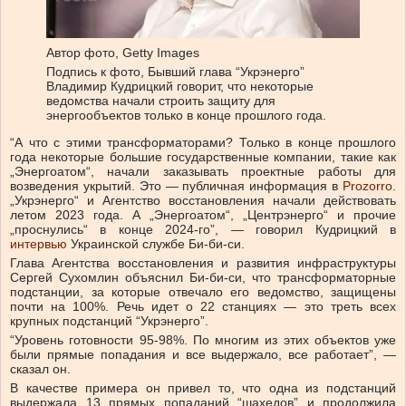
Автор фото,
Getty Images
Подпись к фото,
Бывший глава “Укрэнерго”
Владимир Кудрицкий говорит, что некоторые
ведомства начали строить защиту для
энергообъектов только в конце прошлого года.
“А что с этими трансформаторами? Только в конце прошлого
года некоторые большие государственные компании, такие как
„Энергоатом“, начали заказывать проектные работы для
возведения укрытий. Это — публичная информация в
Prozorro
.
„Укрэнерго“ и Агентство восстановления начали действовать
летом 2023 года. А „Энергоатом“, „Центрэнерго“ и прочие
„проснулись“ в конце 2024-го”, — говорил Кудрицкий в
интервью
Украинской службе Би-би-си.
Глава Агентства восстановления и развития инфраструктуры
Сергей Сухомлин объяснил Би-би-си, что трансформаторные
подстанции, за которые отвечало его ведомство, защищены
почти на 100%. Речь идет о 22 станциях — это треть всех
крупных подстанций “Укрэнерго”.
“Уровень готовности 95-98%. По многим из этих объектов уже
были прямые попадания и все выдержало, все работает”, —
сказал он.
В качестве примера он привел то, что одна из подстанций
выдержала 13 прямых попаданий “шахедов” и продолжила