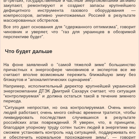
В-третьих, государственные и частные энергокомпании активно
закупают, ремонтируют и создают запасы крупнейшего
дефицитного инструмента газового оборудования —
компрессоров, активно уничтожаемых Россией в результате
массированных обстрелов.
Все это дает основания для “сдержанного оптимизма”, говорит
чиновник и уверяет, что “газ для украинцев в обозримой
перспективе будет”.
Что будет дальше
На фоне заявлений о “самой тяжелой зиме” большинство
причастных к энергосфере чиновников и экспертов все же
считают вполне возможным пережить ближайшую зиму без
блэкаутов и “апокалиптических сценариев”.
Например, исполнительный директор крупнейшей украинской
энергокомпании ДТЭК Дмитрий Сахарук считает, что ситуация
“контролируемая” и должна остаться такой в течение зимнего
периода.
“Ситуация непростая, но она контролируемая. Очень много
людей работают, очень много сейчас времени тратится, чтобы
ликвидировать последствия случившихся в результате
российских атак повреждений. Я уверен, что, в принципе,
благодаря упорному труду сотен тысяч людей в энергетике мы
сможем установить контроль над ситуацией, поддерживать его
и обеспечить нормальное прохождение зимы”, — говорит