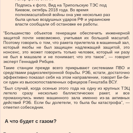
Подпись к фото,
Вид на Трипольскую ТЭС под
Киевом, октябрь 2018 года. Во время
полномасштабной войны она уже несколько раз
была целью воздушных ударов РФ и украинские
власти сообщали об остановке ее работы.
“Большинство объектов генерации обеспечить инженерной
защитой почти невозможно, учитывая их большой масштаб.
Поэтому говорить о том, что ракета прилетела в машинный зал,
который якобы не был защищен надлежащей защитой, это
нонсенс, это может говорить только человек, который ни разу
не был в машзале и не понимает, что это такое”, — говорит
эксперт Геннадий Рябцев.
Такие станции прежде всего прикрывают системами ПВО и
средствами радиоэлектронной борьбы. РЭБ, кстати, достаточно
эффективно показал себя на этом направлении, говорит Би-би-
си один из выоскопоставленных офицеров Генштаба ВСУ.
“Был случай, когда осенью этого года на одну из крупных ТЭЦ
летело сразу несколько баллистических ракет, и все
промахнулись мимо машинного зала именно из-за активных
действий РЭБ. Если бы долетели, то была бы катастрофа”, —
отметил собеседник.
А что будет с газом?