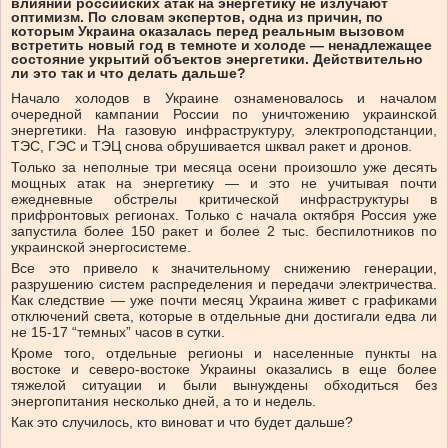
влиянии российских атак на энергетику не излучают
оптимизм. По словам экспертов, одна из причин, по
которым Украина оказалась перед реальным вызовом
встретить новый год в темноте и холоде — ненадлежащее
состояние укрытий объектов энергетики. Действительно
ли это так и что делать дальше?
Начало холодов в Украине ознаменовалось и началом
очередной кампании России по уничтожению украинской
энергетики. На газовую инфраструктуру, электроподстанции,
ТЭС, ГЭС и ТЭЦ снова обрушивается шквал ракет и дронов.
Только за неполные три месяца осени произошло уже десять
мощных атак на энергетику — и это не учитывая почти
ежедневные обстрелы критической инфраструктуры в
прифронтовых регионах. Только с начала октября Россия уже
запустила более 150 ракет и более 2 тыс. беспилотников по
украинской энергосистеме.
Все это привело к значительному снижению генерации,
разрушению систем распределения и передачи электричества.
Как следствие — уже почти месяц Украина живет с графиками
отключений света, которые в отдельные дни достигали едва ли
не 15-17 “темных” часов в сутки.
Кроме того, отдельные регионы и населенные пункты на
востоке и северо-востоке Украины оказались в еще более
тяжелой ситуации и были вынуждены обходиться без
энергопитания несколько дней, а то и недель.
Как это случилось, кто виноват и что будет дальше?